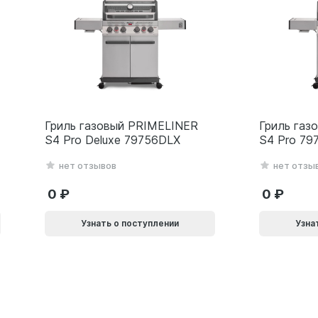
Гриль газовый PRIMELINER
Гриль газ
S4 Pro Deluxe 79756DLX
S4 Pro 79
нет отзывов
нет отзы
0
0
Узнать о поступлении
Узна