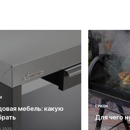
И
ГРИЛИ
довая мебель: какую
брать
Для чего н
6.2025
20.06.2025