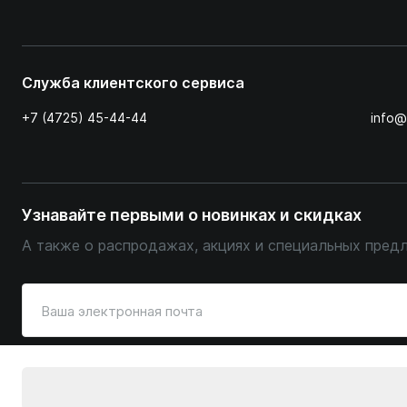
Служба клиентского сервиса
+7 (4725) 45-44-44
info@
Узнавайте первыми о новинках и скидках
А также о распродажах, акциях и специальных пред
Введите
ваш
адрес
электронной
© Уютный Терем, 2026