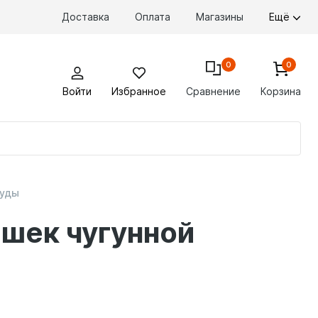
Доставка
Оплата
Магазины
Ещё
0
0
Войти
Избранное
Сравнение
Корзина
По
то
суды
ышек чугунной