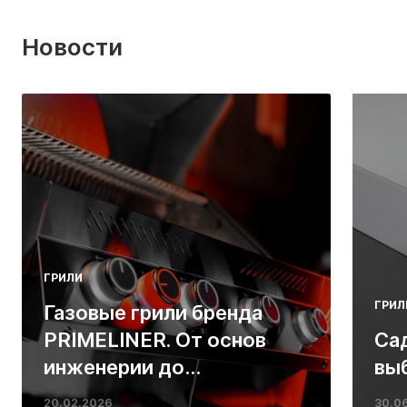
Новости
ГРИЛИ
ГРИЛ
Газовые грили бренда
PRIMELINER. От основ
Са
инженерии до
вы
ресторанных стейков у
20.02.2026
30.0