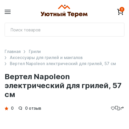
0
П
т
Главная
Грили
Аксессуары для грилей и мангалов
Вертел Napoleon электрический для грилей, 57 см
Вертел Napoleon
электрический для грилей, 57
см
Детали
0
0 отзыв
товара