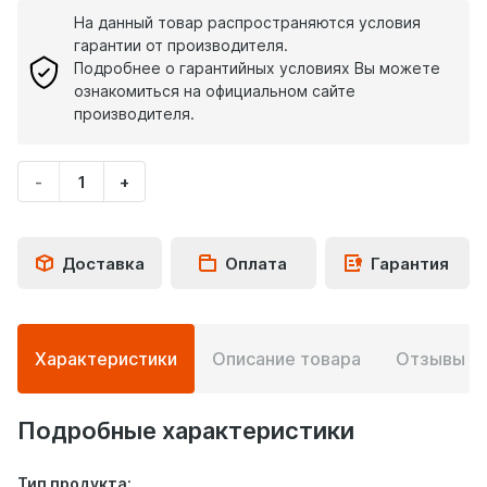
На данный товар распространяются условия
гарантии от производителя.
Подробнее о гарантийных условиях Вы можете
ознакомиться на официальном сайте
производителя.
-
+
Укажите
количество
товара
Доставка
Оплата
Гарантия
Подробная
Характеристики
Описание товара
Отзывы
0
информация
о
товаре
Подробные характеристики
Тип продукта: