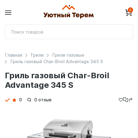
0
П
т
Главная
Грили
Грили газовые
Гриль газовый Char-Broil Advantage 345 S
Гриль газовый Char-Broil
Advantage 345 S
Детали
0
0 отзыв
товара