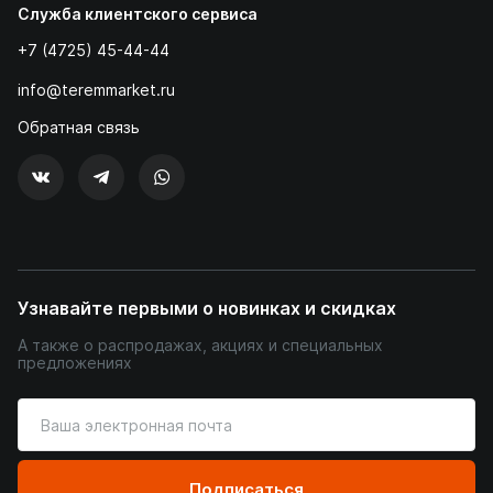
Служба клиентского сервиса
+7 (4725) 45-44-44
info@teremmarket.ru
Обратная связь
Узнавайте первыми о новинках и скидках
А также о распродажах, акциях и специальных
предложениях
Введите
ваш
адрес
электронной
Подписаться