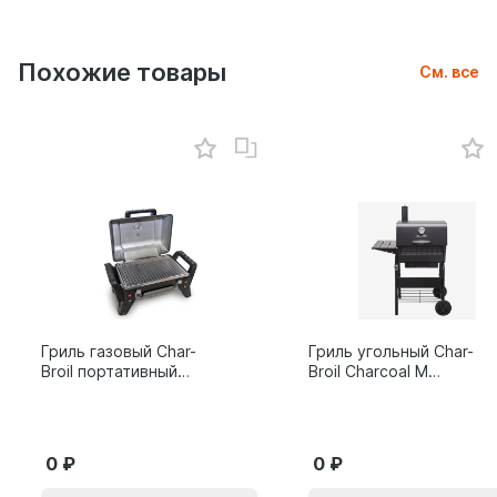
Похожие товары
См. все
Гриль газовый Char-
Гриль угольный Char-
Broil портативный
Broil Charcoal M
X200
24308655
0
0