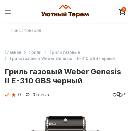
0
П
т
Главная
Грили
Грили газовые
Гриль газовый Weber Genesis II E-310 GBS черный
Гриль газовый Weber Genesis
II E-310 GBS черный
Детали
0
0 отзыв
товара