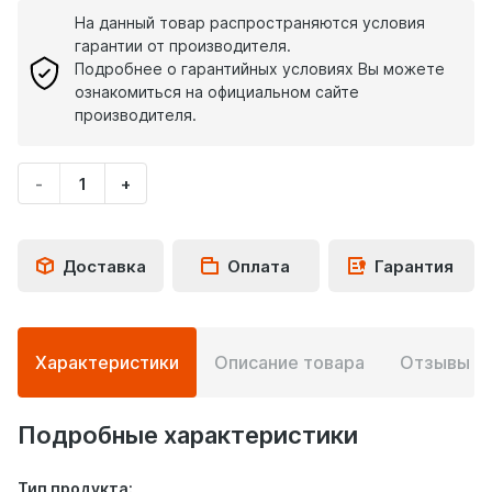
На данный товар распространяются условия
гарантии от производителя.
Подробнее о гарантийных условиях Вы можете
ознакомиться на официальном сайте
производителя.
-
+
Укажите
количество
товара
Доставка
Оплата
Гарантия
Подробная
Характеристики
Описание товара
Отзывы
0
информация
о
товаре
Подробные характеристики
Тип продукта: