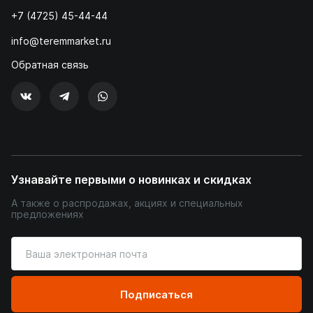
+7 (4725) 45-44-44
info@teremmarket.ru
Обратная связь
Узнавайте первыми о новинках и скидках
А также о распродажах, акциях и специальных
предложениях
Введите
ваш
адрес
электронной
Подписаться
почты