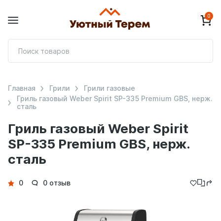
0
П
т
Главная
Грили
Грили газовые
Гриль газовый Weber Spirit SP-335 Premium GBS, нерж.
cтaль
Гриль газовый Weber Spirit
SP-335 Premium GBS, нерж.
cтaль
Детали
0
0 отзыв
товара