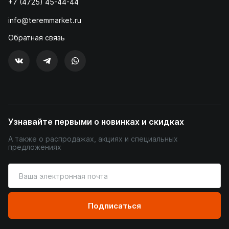
+7 (4725) 45-44-44
info@teremmarket.ru
Обратная связь
Узнавайте первыми о новинках и скидках
А также о распродажах, акциях и специальных
предложениях
Введите
ваш
адрес
электронной
Подписаться
почты