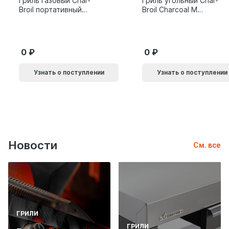
Гриль газовый Char-
Гриль угольный Char-
Broil портативный
Broil Charcoal M
X200
24308655
0
0
Узнать о поступлении
Узнать о поступлении
Новости
См. все
ГРИЛИ
ГРИЛИ