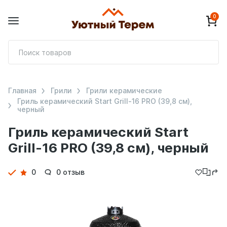
0
П
т
Главная
Грили
Грили керамические
Гриль керамический Start Grill-16 PRO (39,8 см),
черный
Гриль керамический Start
Grill-16 PRO (39,8 см), черный
Детали
0
0 отзыв
товара