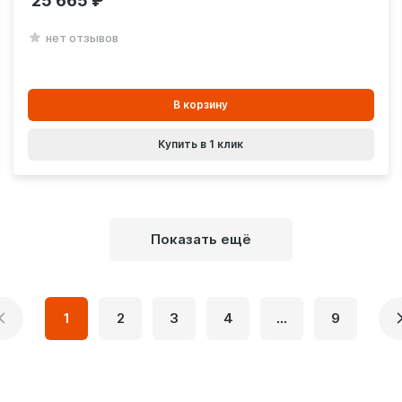
25 665
нет отзывов
В
В корзину
корзинe
Купить в 1 клик
Показать ещё
1
2
3
4
...
9