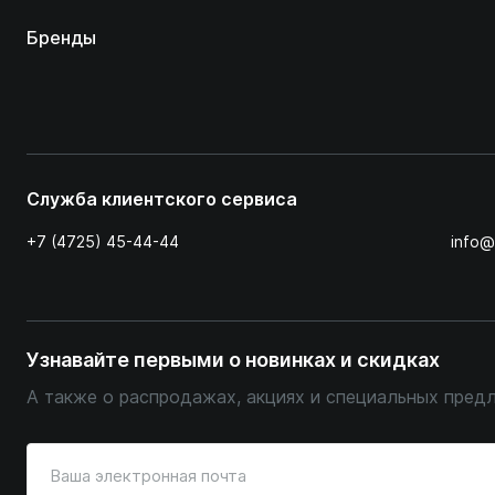
Бренды
Служба клиентского сервиса
+7 (4725) 45-44-44
info@
Узнавайте первыми о новинках и скидках
А также о распродажах, акциях и специальных пред
Введите