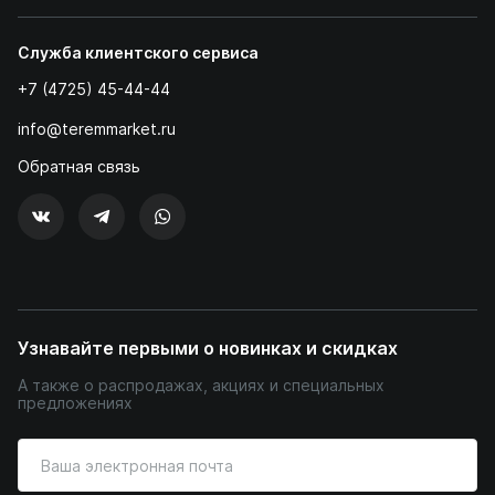
Служба клиентского сервиса
+7 (4725) 45-44-44
info@teremmarket.ru
Обратная связь
Узнавайте первыми о новинках и скидках
А также о распродажах, акциях и специальных
предложениях
Введите
ваш