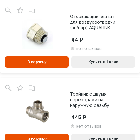
В
зинe
Отсекающий клапан
для воздухоотводчика
(вн/нар) AQUALINK
44
нет отзывов
В корзину
Купить в 1 клик
В
зинe
Тройник с двумя
переходами на
наружную резьбу
(нар./нар./внут.) Valtec
445
нет отзывов
В корзину
Купить в 1 клик