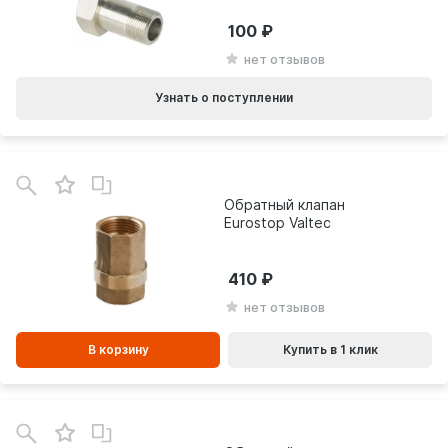
100
нет отзывов
Узнать о поступлении
В
зинe
Обратный клапан
Eurostop Valtec
410
нет отзывов
В корзину
Купить в 1 клик
В
зинe