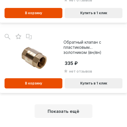
В корзину
Купить в 1 клик
В
зинe
Обратный клапан с
пластиковым
золотником (вн/вн)
AQUALINK
335
нет отзывов
В корзину
Купить в 1 клик
Показать ещё