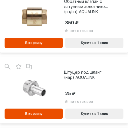
Обратный клапан с
латунным золотником
(вн/вн) AQUALINK
350
нет отзывов
В корзину
Купить в 1 клик
В
зинe
Штуцер под шланг
(нар) AQUALINK
25
нет отзывов
В корзину
Купить в 1 клик