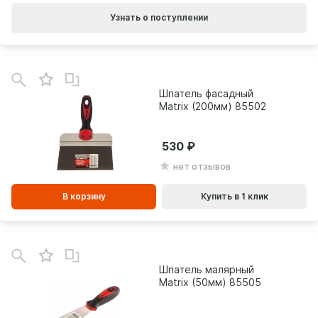
Узнать о поступлении
В
зинe
Шпатель фасадный
Matrix (200мм) 85502
530
нет отзывов
В корзину
Купить в 1 клик
В
зинe
Шпатель малярный
Matrix (50мм) 85505