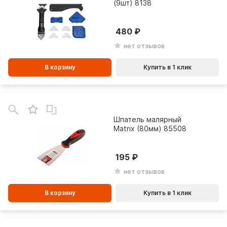
(9шт) 8138
480
нет отзывов
В корзину
Купить в 1 клик
В
зинe
Шпатель малярный
Matrix (80мм) 85508
195
нет отзывов
В корзину
Купить в 1 клик