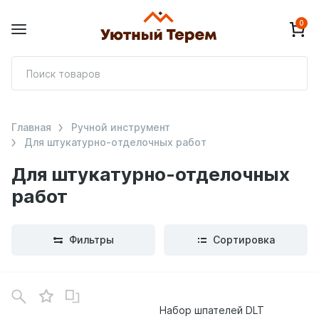
0
П
т
Главная
Ручной инструмент
Для штукатурно-отделочных работ
Для штукатурно-отделочных
работ
Фильтры
Сортировка
В
зинe
Набор шпателей DLT