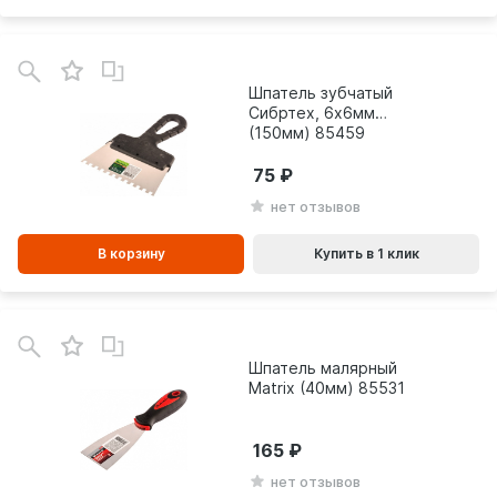
В
зинe
Шпатель зубчатый
Сибртех, 6х6мм
(150мм) 85459
75
нет отзывов
В корзину
Купить в 1 клик
Шпатель малярный
Matrix (40мм) 85531
165
нет отзывов