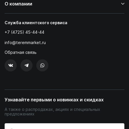
О компании
Служба клиентского сервиса
+7 (4725) 45-44-44
info@teremmarket.ru
Обратная связь
Узнавайте первыми о новинках и скидках
А также о распродажах, акциях и специальных
предложениях
Введите