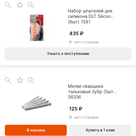
Набор шпателей для
силикона DLT Silicone
(9шт) 1581
435
нет отзывов
Узнать о поступлении
В
зинe
Мелки сварщика
тальковые Зубр (5шт)
06336
125
нет отзывов
В корзину
Купить в 1 клик