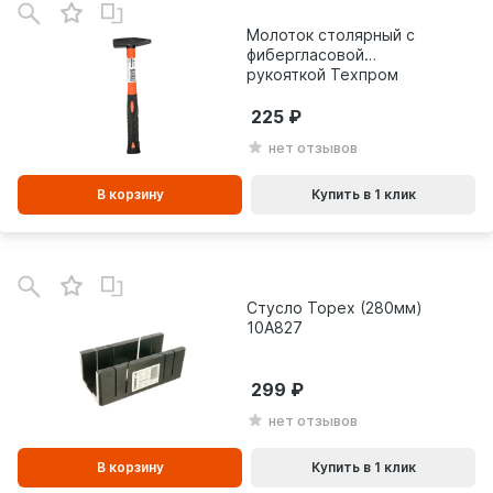
зинe
Молоток столярный с
фибергласовой
рукояткой Техпром
МФР300
225
нет отзывов
В корзину
Купить в 1 клик
В
зинe
Стусло Topex (280мм)
10А827
299
нет отзывов
В корзину
Купить в 1 клик