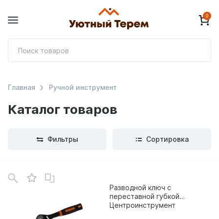
0
П
т
Главная
Ручной инструмент
Каталог товаров
Фильтры
Сортировка
В
зинe
Разводной ключ с
переставной губкой
Центроинструмент
(6/150мм) 1352