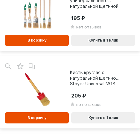
универсальный с
натуральной щетиной
Волат (6шт) 10704-06
195
нет отзывов
В корзину
Купить в 1 клик
В
зинe
Кисть круглая с
натуральной щетиной
Stayer Universal №18
(60мм) 0141-60
205
нет отзывов
В корзину
Купить в 1 клик
В