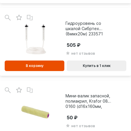
В
зинe
Гидроуровень со
шкалой Сибртех
(8ммх20м) 233571
505
нет отзывов
В корзину
Купить в 1 клик
В
зинe
Мини-валик запасной,
полиакрил, Krafor 085-
0160 (d16х160мм,
ворс 12мм, бюгель
6мм) 54832
50
нет отзывов