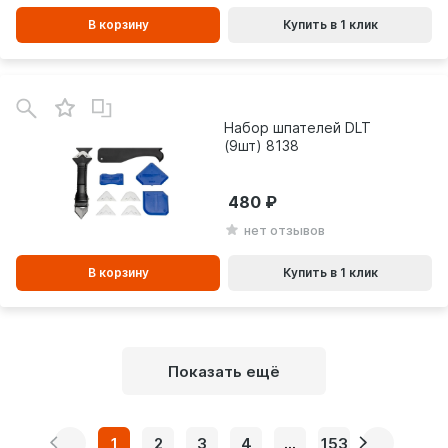
В корзину
Купить в 1 клик
В
зинe
Набор шпателей DLT
(9шт) 8138
480
нет отзывов
В корзину
Купить в 1 клик
Показать ещё
1
2
3
4
...
153