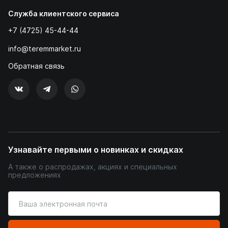
Служба клиентского сервиса
+7 (4725) 45-44-44
info@teremmarket.ru
Обратная связь
Узнавайте первыми о новинках и скидках
А также о распродажах, акциях и специальных
предложениях
Введите
ваш
адрес