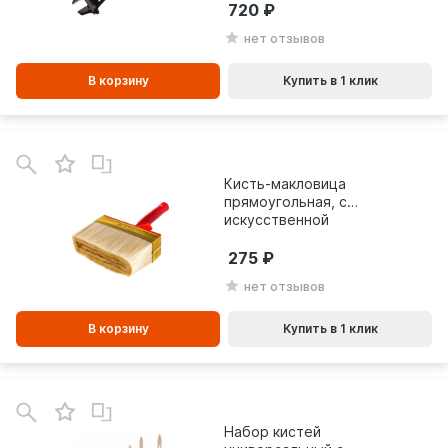
720
нет отзывов
В корзину
Купить в 1 клик
В
зинe
Кисть-макловица
прямоугольная, с
искусственной
щетиной MTX Master
(150х50мм) 84129
275
нет отзывов
В корзину
Купить в 1 клик
В
зинe
Набор кистей