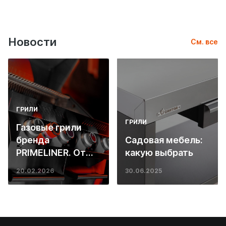
Новости
См. все
ГРИЛИ
ГРИЛИ
Газовые грили
бренда
Садовая мебель:
PRIMELINER. От
какую выбрать
основ инженерии
20.02.2026
30.06.2025
до ресторанных
стейков у вас
дома