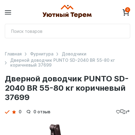
0
П
т
Главная
Фурнитура
Доводчики
Дверной доводчик PUNTO SD-2040 BR 55-80 кг
коричневый 37699
Дверной доводчик PUNTO SD-
2040 BR 55-80 кг коричневый
37699
Детали
0
0 отзыв
товара