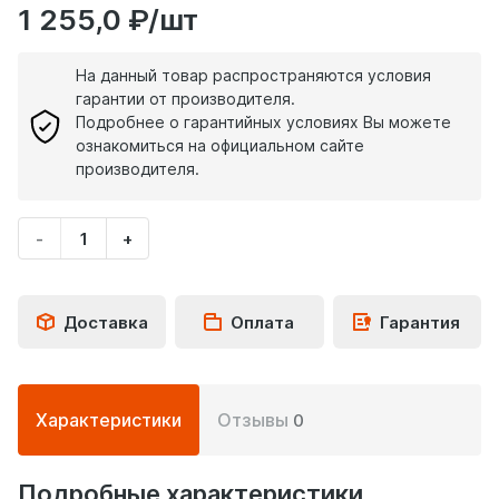
1 255,0 ₽/шт
На данный товар распространяются условия
гарантии от производителя.
Подробнее о гарантийных условиях Вы можете
ознакомиться на официальном сайте
производителя.
-
+
Укажите
количество
товара
Доставка
Оплата
Гарантия
Подробная
Характеристики
Отзывы
0
информация
о
товаре
Подробные характеристики