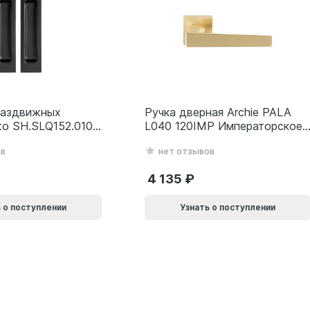
раздвижных
Ручка дверная Archie PALA
to SH.SLQ152.010
L040 120IMP Императорское
SLQ-010) BL
золото 940002024032
ов
нет отзывов
69
4 135
 о поступлении
Узнать о поступлении