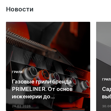
Новости
ГРИЛИ
ГРИЛ
Газовые грили бренда
PRIMELINER. От основ
Са
инженерии до
вы
ресторанных стейков у
20.02.2026
30.0