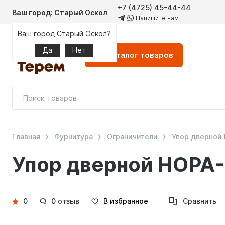
+7 (4725) 45-44-44
Ваш город: Старый Оскол
Напишите нам
Ваш город Старый Оскол?
Да
Нет
Каталог
товаров
Главная
Фурнитура
Ограничители
Упор дверной 
Упор дверной НОРА-М
Детали
0
0 отзыв
В избранное
Сравнить
товара