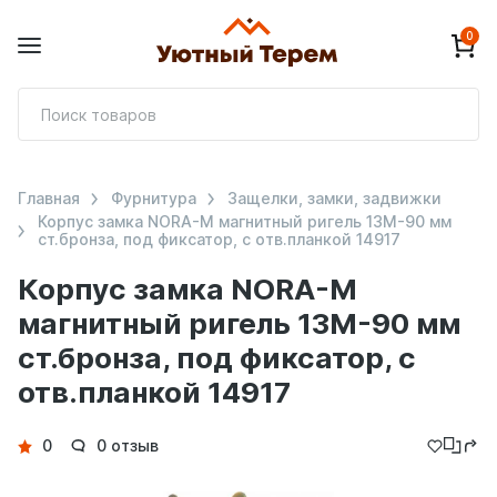
0
П
т
Главная
Фурнитура
Защелки, замки, задвижки
Корпус замка NORA-M магнитный ригель 13М-90 мм
ст.бронза, под фиксатор, с отв.планкой 14917
Корпус замка NORA-M
магнитный ригель 13М-90 мм
ст.бронза, под фиксатор, с
отв.планкой 14917
Детали
0
0 отзыв
товара