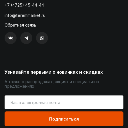
+7 (4725) 45-44-44
info@teremmarket.ru
Обратная связь
Узнавайте первыми о новинках и скидках
А также о распродажах, акциях и специальных
предложениях
Введите
ваш
адрес
электронной
Подписаться
почты