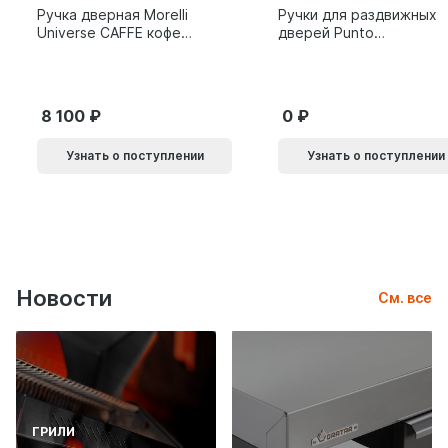
Ручка дверная Morelli
Ручки для раздвижных
Universe CAFFE кофе
дверей Punto
9014011
SH.SLQ152.010 (Soft
LINE SLQ-010) BL
черный 61869
8 100
0
Узнать о поступлении
Узнать о поступлении
Новости
См. все
ГРИЛИ