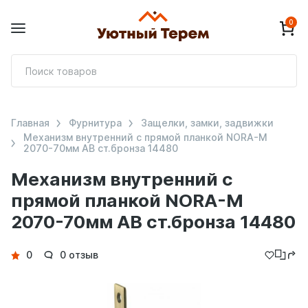
0
П
т
Главная
Фурнитура
Защелки, замки, задвижки
Механизм внутренний с прямой планкой NORA-M
2070-70мм AB ст.бронза 14480
Механизм внутренний с
прямой планкой NORA-M
2070-70мм AB ст.бронза 14480
Детали
0
0 отзыв
товара