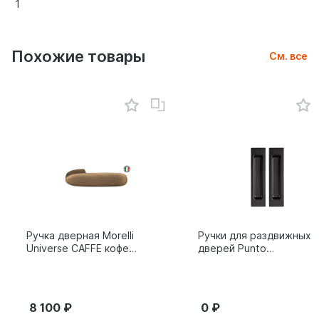
1
Похожие товары
См. все
Ручка дверная Morelli
Ручки для раздвижных
Universe CAFFE кофе
дверей Punto
9014011
SH.SLQ152.010 (Soft
LINE SLQ-010) BL
черный 61869
8 100
0