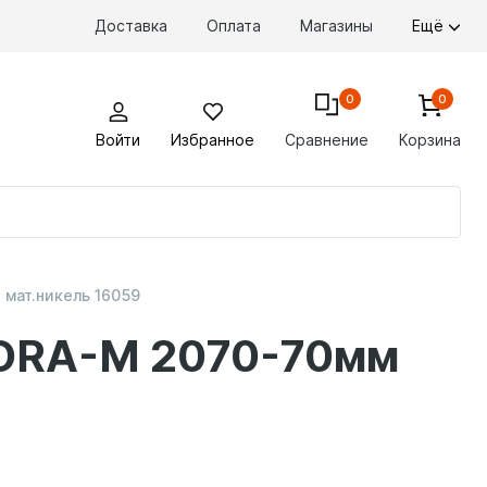
Доставка
Оплата
Магазины
Ещё
0
0
Войти
Избранное
Сравнение
Корзина
По
то
мат.никель 16059
NORA-M 2070-70мм