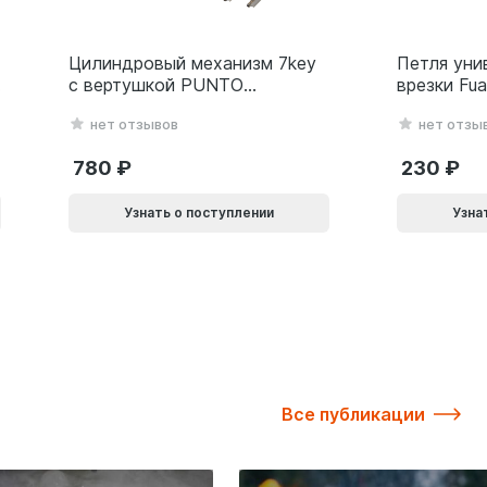
Цилиндровый механизм 7key
Петля уни
с вертушкой PUNTO
врезки Fu
MaxPro7002Knob
(500-2BB/
нет отзывов
нет отзы
60mm(25+10+25) SSC
белый Бли
сатин.хром 61165
780
230
Узнать о поступлении
Узна
Все публикации