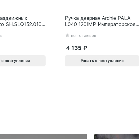
раздвижных
Ручка дверная Archie PALA
to SH.SLQ152.010
L040 120IMP Императорское
SLQ-010) BL
золото 940002024032
ов
нет отзывов
69
4 135
 о поступлении
Узнать о поступлении