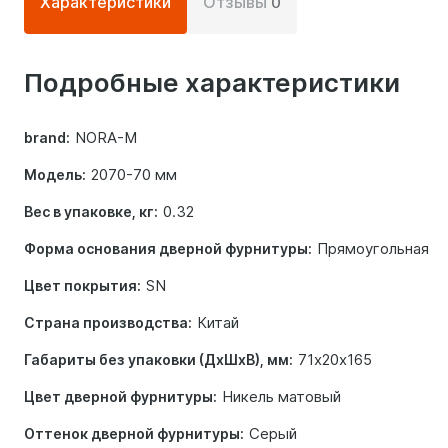
Характеристики
Отзывы
0
информация
о
Подробные характеристики
товаре
NORA-M
brand:
2070-70 мм
Модель:
0.32
Вес в упаковке, кг:
Прямоугольная
Форма основания дверной фурнитуры:
SN
Цвет покрытия:
Китай
Страна производства:
71х20х165
Габариты без упаковки (ДхШхВ), мм:
Никель матовый
Цвет дверной фурнитуры:
Серый
Оттенок дверной фурнитуры: