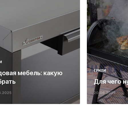
И
ГРИЛИ
довая мебель: какую
брать
Для чего н
6.2025
20.06.2025