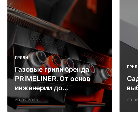
ГРИЛИ
ГРИЛ
Газовые грили бренда
PRIMELINER. От основ
Са
инженерии до
вы
ресторанных стейков у
20.02.2026
30.0
вас дома