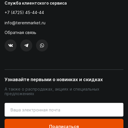
Служба клиентского сервиса
+7 (4725) 45-44-44
info@teremmarket.ru
Обратная связь
Узнавайте первыми о новинках и скидках
А также о распродажах, акциях и специальных
предложениях
Введите
ваш
адрес
электронной
Подписаться