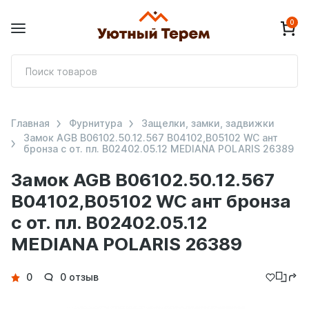
0
П
т
Главная
Фурнитура
Защелки, замки, задвижки
Замок AGB B06102.50.12.567 B04102,B05102 WC ант
бронза с от. пл. B02402.05.12 MEDIANA POLARIS 26389
Замок AGB B06102.50.12.567
B04102,B05102 WC ант бронза
с от. пл. B02402.05.12
MEDIANA POLARIS 26389
Детали
0
0 отзыв
товара