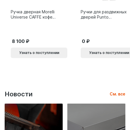
Ручка дверная Morelli
Ручки для раздвижных
Universe CAFFE кофе
дверей Punto
9014011
SH.SLQ152.010 (Soft
LINE SLQ-010) BL
черный 61869
8 100
0
Узнать о поступлении
Узнать о поступлении
Новости
См. все