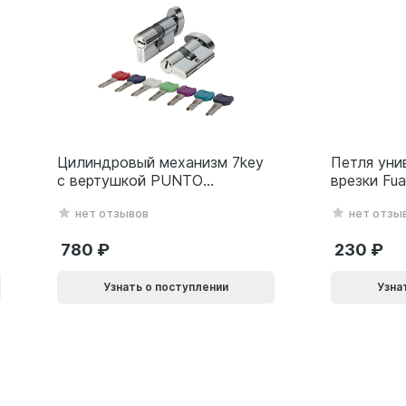
Цилиндровый механизм 7key
Петля уни
с вертушкой PUNTO
врезки Fu
MaxPro7002Knob
(500-2BB/
нет отзывов
нет отзы
60mm(25+10+25) SSC
белый Бли
сатин.хром 61165
780
230
Узнать о поступлении
Узна