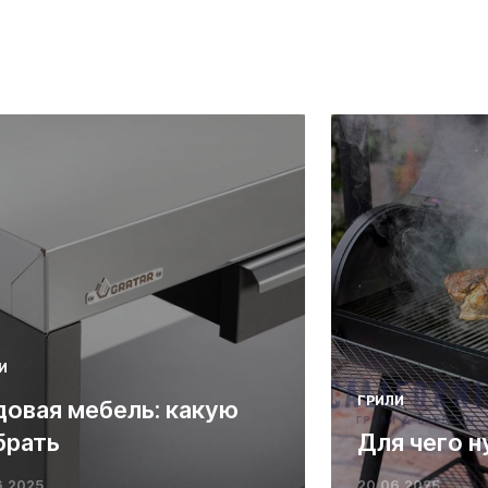
И
ГРИЛИ
довая мебель: какую
брать
Для чего н
6.2025
20.06.2025