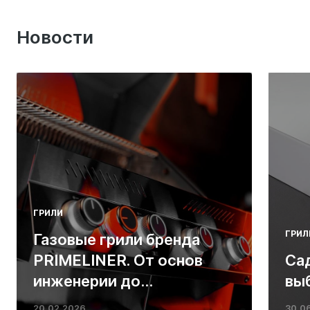
Новости
ГРИЛИ
ГРИЛ
Газовые грили бренда
PRIMELINER. От основ
Са
инженерии до
вы
ресторанных стейков у
20.02.2026
30.0