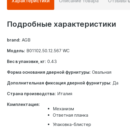
Характеристики
Описание товара
Отзывы
информация
о
Подробные характеристики
товаре
AGB
brand:
B01102.50.12.567 WC
Модель:
0.43
Вес в упаковке, кг:
Овальная
Форма основания дверной фурнитуры:
Да
Дополнительная фиксация дверной фурнитуры:
Италия
Страна производства:
Комплектация:
Механизм
Ответная планка
Упаковка-блистер