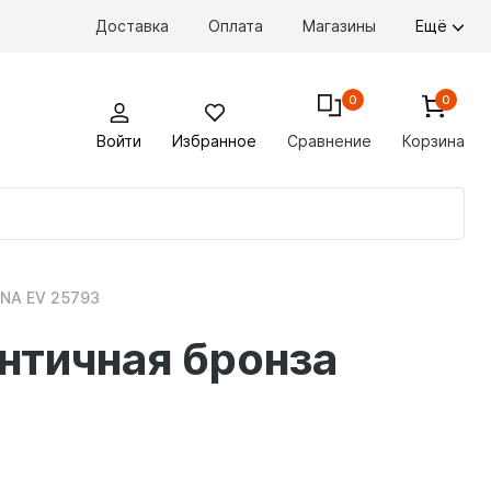
Доставка
Оплата
Магазины
Ещё
0
0
Войти
Избранное
Сравнение
Корзина
По
то
ANA EV 25793
нтичная бронза