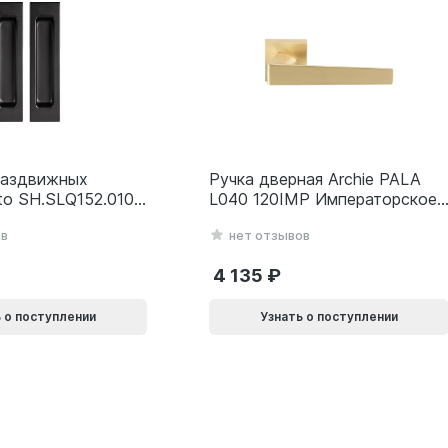
раздвижных
Ручка дверная Archie PALA
to SH.SLQ152.010
L040 120IMP Императорское
SLQ-010) BL
золото 940002024032
ов
нет отзывов
69
4 135
 о поступлении
Узнать о поступлении