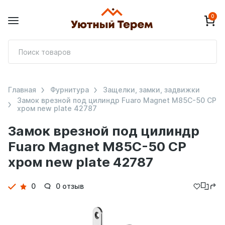
0
П
т
Главная
Фурнитура
Защелки, замки, задвижки
Замок врезной под цилиндр Fuaro Magnet M85C-50 CP
хром new plate 42787
Замок врезной под цилиндр
Fuaro Magnet M85C-50 CP
хром new plate 42787
Детали
0
0 отзыв
товара