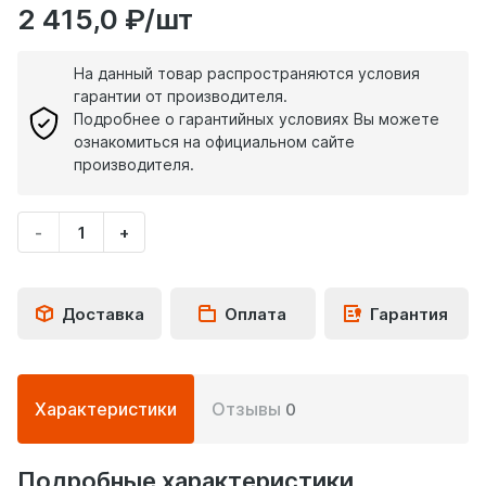
2 415,0 ₽/шт
На данный товар распространяются условия
гарантии от производителя.
Подробнее о гарантийных условиях Вы можете
ознакомиться на официальном сайте
производителя.
-
+
Укажите
количество
товара
Доставка
Оплата
Гарантия
Подробная
Характеристики
Отзывы
0
информация
о
товаре
Подробные характеристики