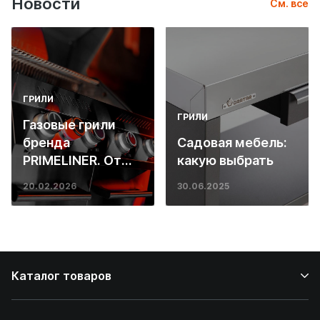
Новости
См. все
ГРИЛИ
ГРИЛИ
Газовые грили
бренда
Садовая мебель:
PRIMELINER. От
какую выбрать
основ инженерии
20.02.2026
30.06.2025
до ресторанных
стейков у вас
дома
Каталог товаров