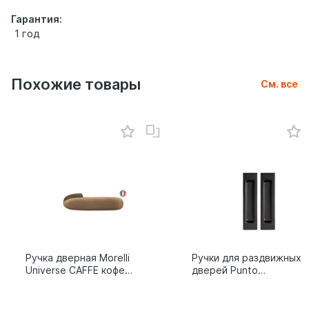
Гарантия:
1 год
Похожие товары
См. все
Ручка дверная Morelli
Ручки для раздвижных
Universe CAFFE кофе
дверей Punto
9014011
SH.SLQ152.010 (Soft
LINE SLQ-010) BL
черный 61869