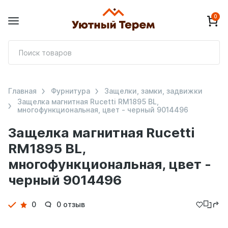
0
П
т
Главная
Фурнитура
Защелки, замки, задвижки
Защелка магнитная Rucetti RM1895 BL,
многофункциональная, цвет - черный 9014496
Защелка магнитная Rucetti
RM1895 BL,
многофункциональная, цвет -
черный 9014496
Детали
0
0 отзыв
товара