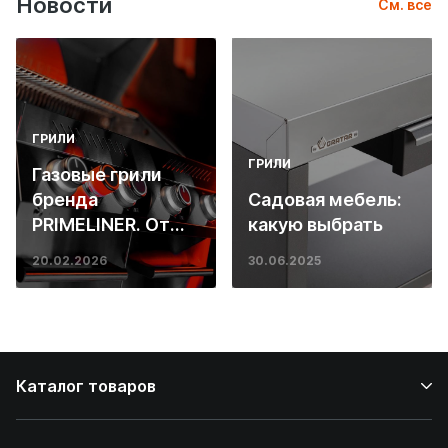
Новости
См. все
ГРИЛИ
ГРИЛИ
Газовые грили
бренда
Садовая мебель:
PRIMELINER. От
какую выбрать
основ инженерии
20.02.2026
30.06.2025
до ресторанных
стейков у вас
дома
Каталог товаров