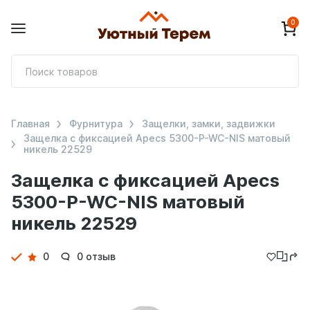
0
П
т
Главная
Фурнитура
Защелки, замки, задвижки
Защелка с фиксацией Apecs 5300-P-WC-NIS матовый
никель 22529
Защелка с фиксацией Apecs
5300-P-WC-NIS матовый
никель 22529
Детали
0
0 отзыв
товара