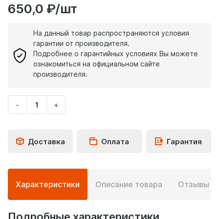
650,0 ₽/шт
На данный товар распространяются условия
гарантии от производителя.
Подробнее о гарантийных условиях Вы можете
ознакомиться на официальном сайте
производителя.
-
+
Укажите
количество
товара
Доставка
Оплата
Гарантия
Подробная
Характеристики
Описание товара
Отзывы
0
информация
о
товаре
Подробные характеристики