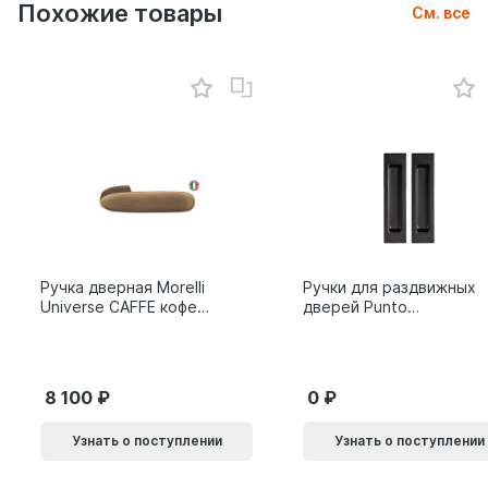
Похожие товары
См. все
Ручка дверная Morelli
Ручки для раздвижных
Universe CAFFE кофе
дверей Punto
9014011
SH.SLQ152.010 (Soft
LINE SLQ-010) BL
черный 61869
8 100
0
Узнать о поступлении
Узнать о поступлении