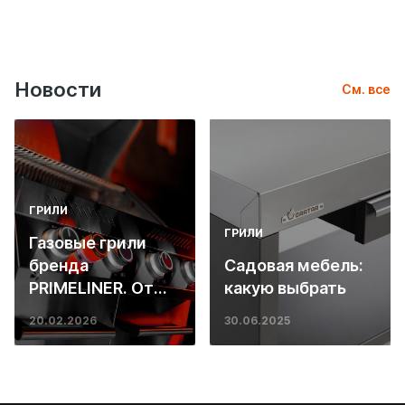
Новости
См. все
ГРИЛИ
ГРИЛИ
Газовые грили
бренда
Садовая мебель:
PRIMELINER. От
какую выбрать
основ инженерии
20.02.2026
30.06.2025
до ресторанных
стейков у вас
дома