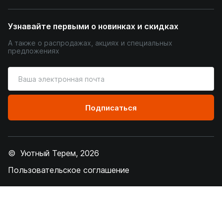
Узнавайте первыми о новинках и скидках
А также о распродажах, акциях и специальных
предложениях
Введите
ваш
адрес
электронной
Подписаться
почты
© Уютный Терем, 2026
Пользовательское соглашение