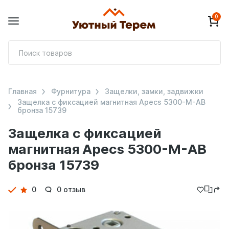
0
П
т
Главная
Фурнитура
Защелки, замки, задвижки
Защелка с фиксацией магнитная Apecs 5300-M-AB
бронза 15739
Защелка с фиксацией
магнитная Apecs 5300-M-AB
бронза 15739
Детали
0
0 отзыв
товара