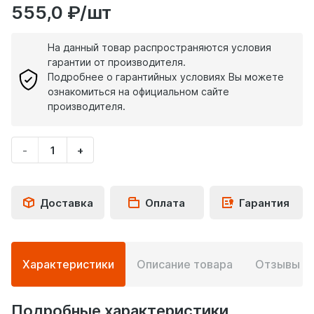
555,0 ₽/шт
На данный товар распространяются условия
гарантии от производителя.
Подробнее о гарантийных условиях Вы можете
ознакомиться на официальном сайте
производителя.
-
+
Укажите
количество
товара
Доставка
Оплата
Гарантия
Подробная
Характеристики
Описание товара
Отзывы
0
информация
о
товаре
Подробные характеристики