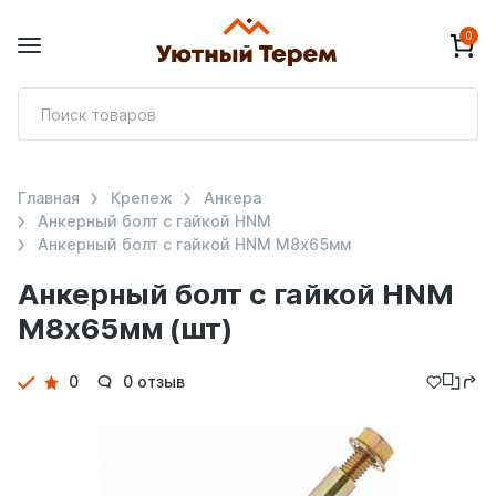
0
П
т
Главная
Крепеж
Анкера
Анкерный болт с гайкой HNM
Анкерный болт с гайкой HNM М8х65мм
Анкерный болт с гайкой HNM
М8х65мм (шт)
Детали
0
0 отзыв
товара