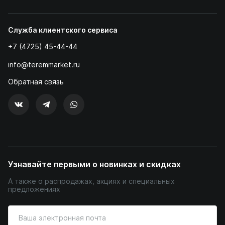
Служба клиентского сервиса
+7 (4725) 45-44-44
info@teremmarket.ru
Обратная связь
Узнавайте первыми о новинках и скидках
А также о распродажах, акциях и специальных
предложениях
Введите
ваш