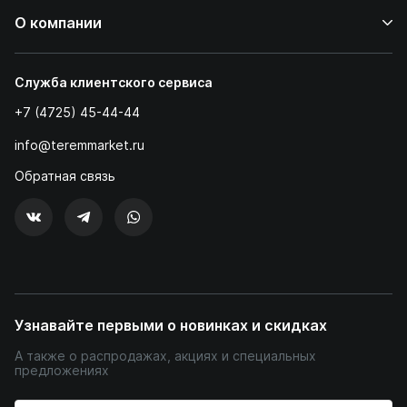
О компании
Служба клиентского сервиса
+7 (4725) 45-44-44
info@teremmarket.ru
Обратная связь
Узнавайте первыми о новинках и скидках
А также о распродажах, акциях и специальных
предложениях