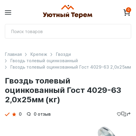
0
П
т
Главная
Крепеж
Гвозди
Гвоздь толевый оцинкованный
Гвоздь толевый оцинкованный Гост 4029-63 2,0х25мм
Гвоздь толевый
оцинкованный Гост 4029-63
2,0х25мм (кг)
Детали
0
0 отзыв
товара