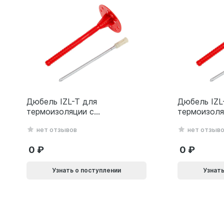
Дюбель IZL-T для
Дюбель IZL
термоизоляции с
термоизоля
металлическим гвоздем
металличес
нет отзывов
нет отзыв
10х200мм 10L
10х160мм 1
0
0
Узнать о поступлении
Узнать