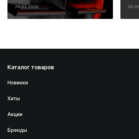
ресторанных стейков у
20.02.2026
30.0
вас дома
Каталог товаров
Новинки
Хиты
Акции
Бренды