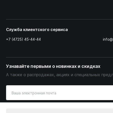
Служба клиентского сервиса
+7 (4725) 45-44-44
info@
Узнавайте первыми о новинках и скидках
А также о распродажах, акциях и специальных пред
Введите
ваш
адрес