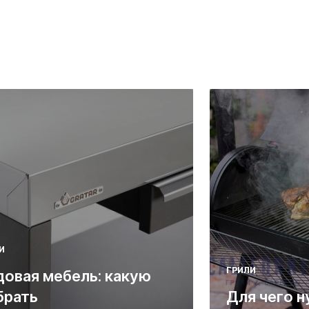
И
ГРИЛИ
довая мебель: какую
брать
Для чего н