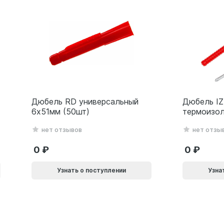
Дюбель RD универсальный
Дюбель IZ
6х51мм (50шт)
термоизол
металличе
нет отзывов
нет отзы
10х140мм 
0
0
Узнать о поступлении
Узна