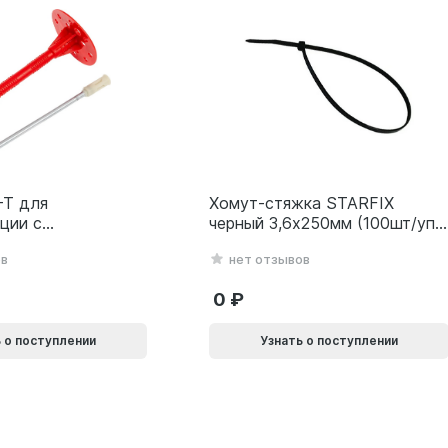
-T для
Хомут-стяжка STARFIX
ции с
черный 3,6х250мм (100шт/уп)
ким гвоздем
SMP-104781-100
ов
нет отзывов
0L
0
 о поступлении
Узнать о поступлении