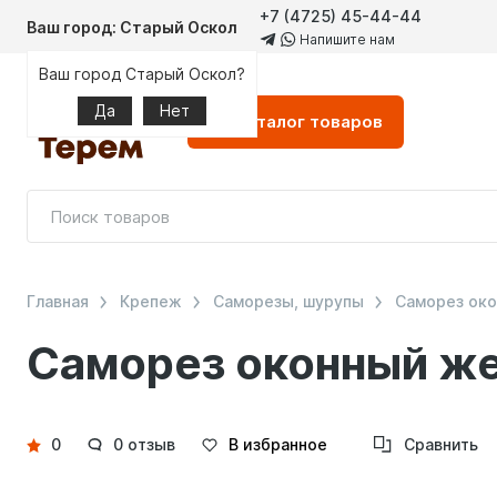
+7 (4725) 45-44-44
Ваш город: Старый Оскол
Напишите нам
Ваш город Старый Оскол?
Да
Нет
Каталог
товаров
Главная
Крепеж
Саморезы, шурупы
Саморез ок
Саморез оконный же
Детали
0
0 отзыв
В избранное
Сравнить
товара