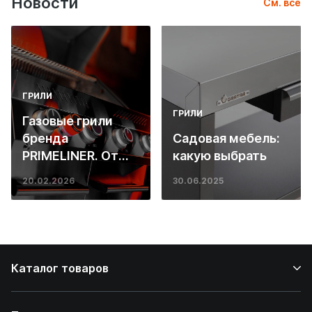
Новости
См. все
ГРИЛИ
ГРИЛИ
Газовые грили
бренда
Садовая мебель:
PRIMELINER. От
какую выбрать
основ инженерии
20.02.2026
30.06.2025
до ресторанных
стейков у вас
дома
Каталог товаров