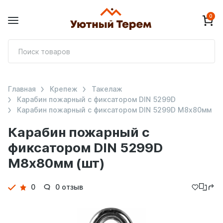
0
П
т
Главная
Крепеж
Такелаж
Карабин пожарный с фиксатором DIN 5299D
Карабин пожарный с фиксатором DIN 5299D М8х80мм
Карабин пожарный с
фиксатором DIN 5299D
М8х80мм (шт)
Детали
0
0 отзыв
товара