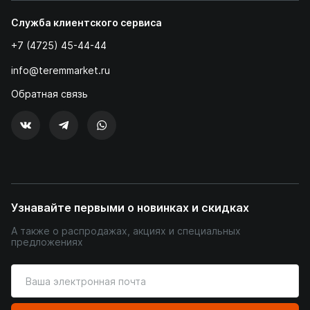
Служба клиентского сервиса
+7 (4725) 45-44-44
info@teremmarket.ru
Обратная связь
Узнавайте первыми о новинках и скидках
А также о распродажах, акциях и специальных
предложениях
Введите
ваш
адрес