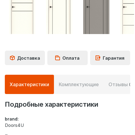
Доставка
Оплата
Гарантия
Подробная
Характеристики
Комплектующие
Отзывы
0
информация
о
дверях
Подробные характеристики
brand:
Doors4U