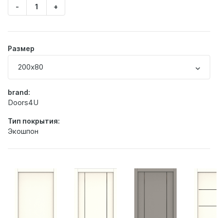
-
+
Укажите
количество
товара
Размер
200х80
brand:
Doors4U
Тип покрытия:
Экошпон