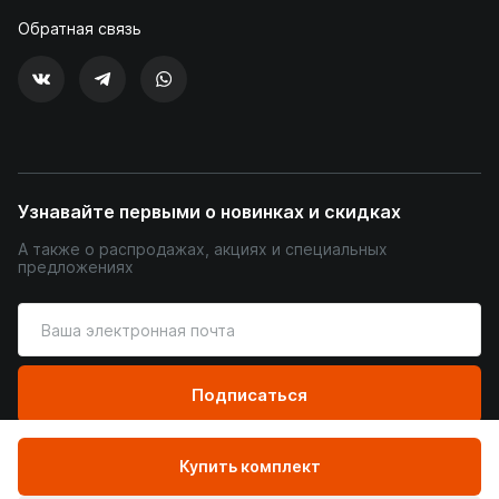
Обратная связь
Узнавайте первыми о новинках и скидках
А также о распродажах, акциях и специальных
предложениях
Введите
ваш
адрес
электронной
Подписаться
почты
Купить комплект
© Уютный Терем, 2026