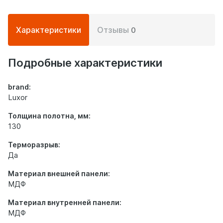
Подробная
Характеристики
Отзывы
0
информация
о
дверях
Подробные характеристики
brand:
Luxor
Толщина полотна, мм:
130
Терморазрыв:
Да
Материал внешней панели:
МДФ
Материал внутренней панели:
МДФ