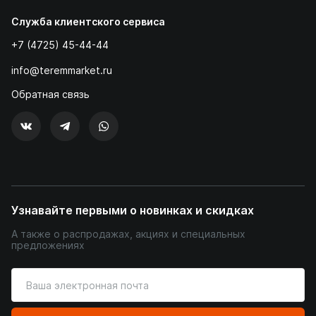
Служба клиентского сервиса
+7 (4725) 45-44-44
info@teremmarket.ru
Обратная связь
Узнавайте первыми о новинках и скидках
А также о распродажах, акциях и специальных
предложениях
Введите
ваш
адрес