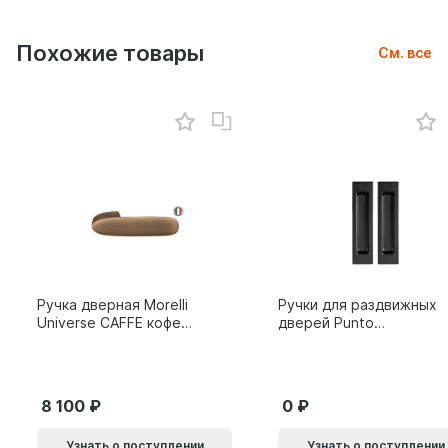
Похожие товары
См. все
Ручка дверная Morelli
Ручки для раздвижных
Universe CAFFE кофе
дверей Punto
9014011
SH.SLQ152.010 (Soft
LINE SLQ-010) BL
черный 61869
8 100
0
Узнать о поступлении
Узнать о поступлении