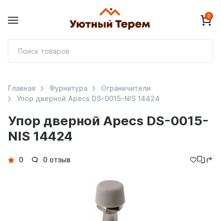
0
П
т
Главная
Фурнитура
Ограничители
Упор дверной Apecs DS-0015-NIS 14424
Упор дверной Apecs DS-0015-
NIS 14424
Детали
0
0 отзыв
товара