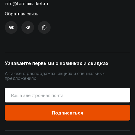
info@teremmarket.ru
Обратная связь
Узнавайте первыми о новинках и скидках
А также о распродажах, акциях и специальных
предложениях
Введите
ваш
адрес
электронной
Подписаться
почты