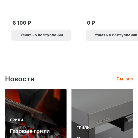
9014011
SH.SLQ152.010 (Soft
LINE SLQ-010) BL
черный 61869
8 100
0
Узнать о поступлении
Узнать о поступлении
Новости
См. все
ГРИЛИ
ГРИЛИ
Газовые грили