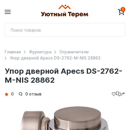
0
П
т
Главная
Фурнитура
Ограничители
Упор дверной Apecs DS-2762-M-NIS 28862
Упор дверной Apecs DS-2762-
M-NIS 28862
Детали
0
0 отзыв
товара