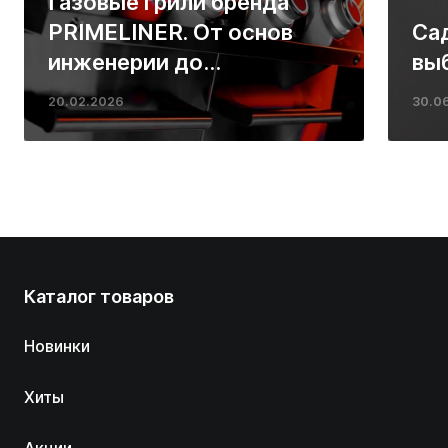
Газовые грили бренда
PRIMELINER. От основ
Са
инженерии до
вы
ресторанных стейков у
20.02.2026
30.0
вас дома
Каталог товаров
Новинки
Хиты