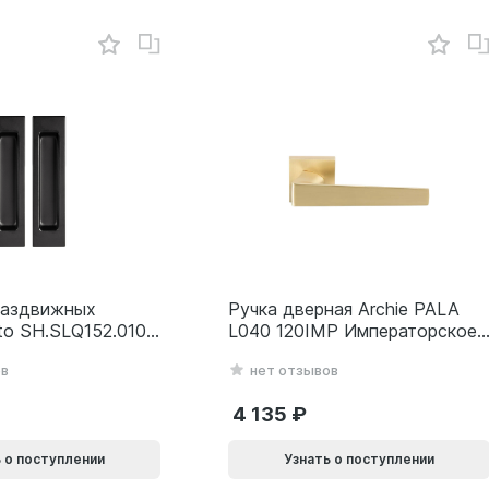
раздвижных
Ручка дверная Archie PALA
to SH.SLQ152.010
L040 120IMP Императорское
SLQ-010) BL
золото 940002024032
ов
нет отзывов
69
4 135
 о поступлении
Узнать о поступлении