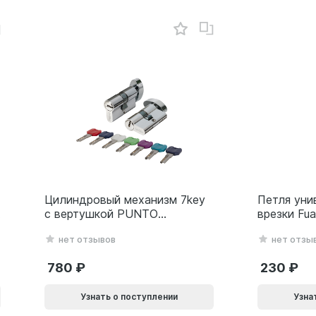
Цилиндровый механизм 7key
Петля уни
с вертушкой PUNTO
врезки Fu
MaxPro7002Knob
(500-2BB/
нет отзывов
нет отзы
60mm(25+10+25) SSC
белый Бли
сатин.хром 61165
780
230
Узнать о поступлении
Узна