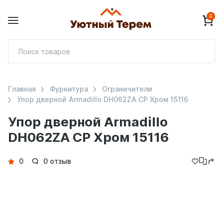
0
П
т
Главная
Фурнитура
Ограничители
Упор дверной Armadillo DH062ZA CP Хром 15116
Упор дверной Armadillo
DH062ZA CP Хром 15116
Детали
0
0 отзыв
товара