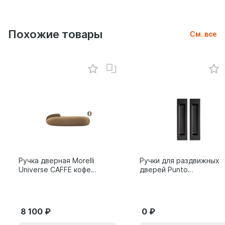
Похожие товары
См. все
Ручка дверная Morelli
Ручки для раздвижных
Universe CAFFE кофе
дверей Punto
9014011
SH.SLQ152.010 (Soft
LINE SLQ-010) BL
черный 61869
8 100
0