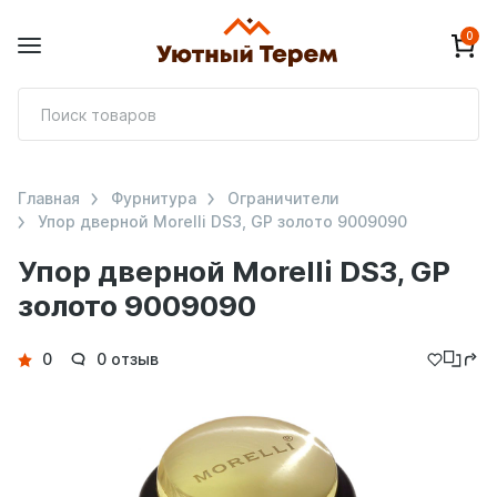
0
П
т
Главная
Фурнитура
Ограничители
Упор дверной Morelli DS3, GP золото 9009090
Упор дверной Morelli DS3, GP
золото 9009090
Детали
0
0 отзыв
товара