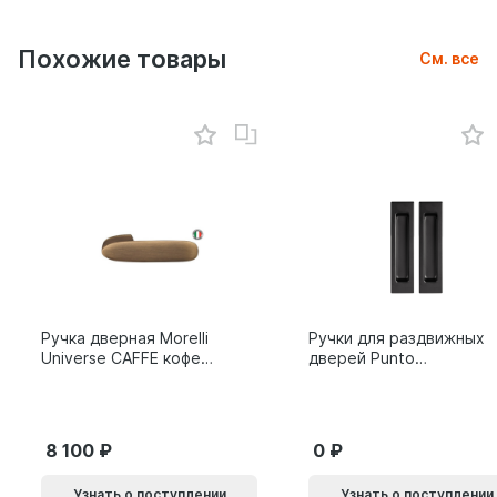
Похожие товары
См. все
Ручка дверная Morelli
Ручки для раздвижных
Universe CAFFE кофе
дверей Punto
9014011
SH.SLQ152.010 (Soft
LINE SLQ-010) BL
черный 61869
8 100
0
Узнать о поступлении
Узнать о поступлении