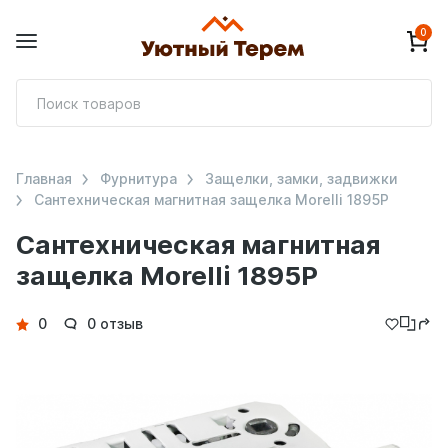
0
П
т
Главная
Фурнитура
Защелки, замки, задвижки
Сантехническая магнитная защелка Morelli 1895P
Сантехническая магнитная
защелка Morelli 1895P
Детали
0
0 отзыв
товара