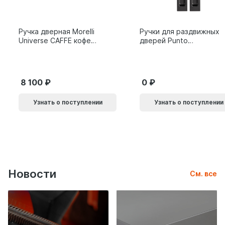
Ручка дверная Morelli
Ручки для раздвижных
Universe CAFFE кофе
дверей Punto
9014011
SH.SLQ152.010 (Soft
LINE SLQ-010) BL
черный 61869
8 100
0
Узнать о поступлении
Узнать о поступлении
Новости
См. все