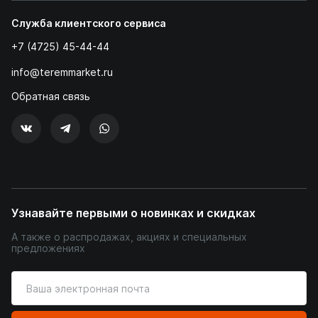
Служба клиентского сервиса
+7 (4725) 45-44-44
info@teremmarket.ru
Обратная связь
Узнавайте первыми о новинках и скидках
А также о распродажах, акциях и специальных
предложениях
Введите
ваш
адрес