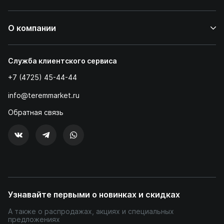
О компании
Служба клиентского сервиса
+7 (4725) 45-44-44
info@teremmarket.ru
Обратная связь
Узнавайте первыми о новинках и скидках
А также о распродажах, акциях и специальных
предложениях