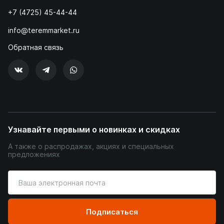
+7 (4725) 45-44-44
info@teremmarket.ru
Обратная связь
Узнавайте первыми о новинках и скидках
А также о распродажах, акциях и специальных
предложениях
Введите
ваш
адрес
электронной
Подписаться
почты