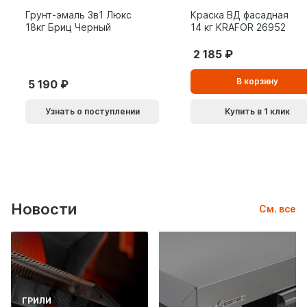
Грунт-эмаль 3в1 Люкс
Краска ВД фасадная
18кг Бриц Черный
14 кг KRAFOR 26952
2 185
В
В корзину
5 190
корзинe
Узнать о поступлении
Купить в 1 клик
Новости
См. все
ГРИЛИ