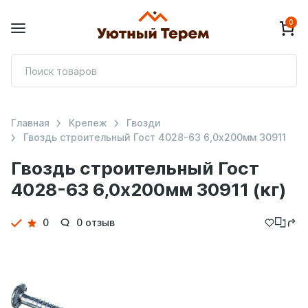
0
П
т
Главная
Крепеж
Гвозди
Гвоздь строительный Гост 4028-63 6,0х200мм 30911
Гвоздь строительный Гост
4028-63 6,0х200мм 30911 (кг)
Детали
0
0 отзыв
товара