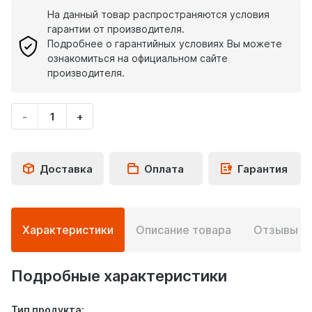
На данный товар распространяются условия
гарантии от производителя.
Подробнее о гарантийных условиях Вы можете
ознакомиться на официальном сайте
производителя.
-
+
Укажите
количество
товара
Доставка
Оплата
Гарантия
Подробная
Характеристики
Описание товара
Отзывы
0
информация
о
товаре
Подробные характеристики
Тип продукта: