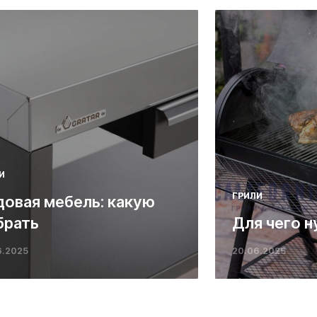
И
ГРИЛИ
довая мебель: какую
брать
Для чего н
6.2025
20.06.2025