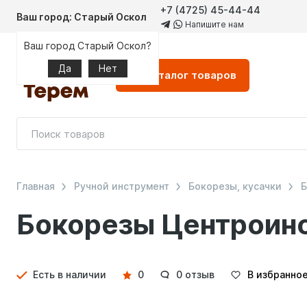
+7 (4725) 45-44-44
Ваш город: Старый Оскол
Напишите нам
Ваш город Старый Оскол?
Да
Нет
Каталог
товаров
Главная
Ручной инструмент
Бокорезы, кусачки
Б
Бокорезы Центроинс
Детали
Есть в наличии
0
0 отзыв
В избранно
товара