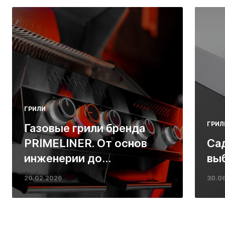
ГРИЛИ
ГРИЛ
Газовые грили бренда
PRIMELINER. От основ
Са
инженерии до
вы
ресторанных стейков у
20.02.2026
30.0
вас дома