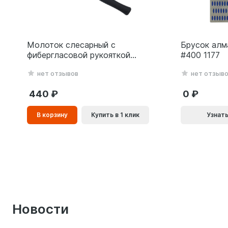
Молоток слесарный с
Брусок алм
фибергласовой рукояткой
#400 1177
ВОЛАТ 0,8 кг 10180-08
нет отзывов
нет отзыв
440
0
В
В корзину
Купить в 1 клик
Узнать
корзинe
Новости