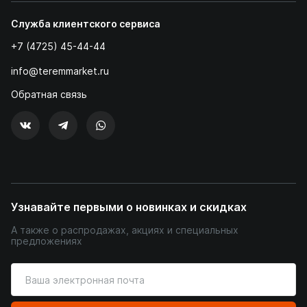
Служба клиентского сервиса
+7 (4725) 45-44-44
info@teremmarket.ru
Обратная связь
Узнавайте первыми о новинках и скидках
А также о распродажах, акциях и специальных
предложениях
Введите
ваш
адрес