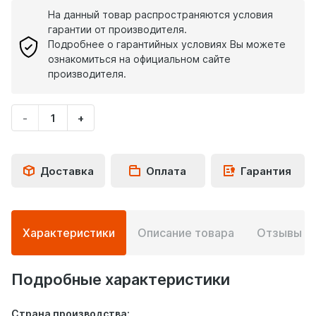
На данный товар распространяются условия
гарантии от производителя.
Подробнее о гарантийных условиях Вы можете
ознакомиться на официальном сайте
производителя.
-
+
Укажите
количество
товара
Доставка
Оплата
Гарантия
Подробная
Характеристики
Описание товара
Отзывы
0
информация
о
товаре
Подробные характеристики
Страна производства: