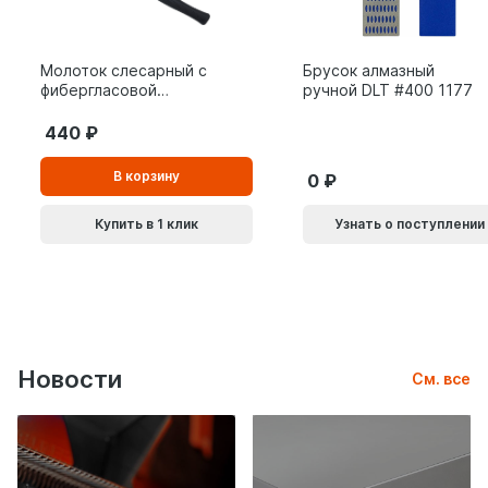
Молоток слесарный с
Брусок алмазный
фибергласовой
ручной DLT #400 1177
рукояткой ВОЛАТ 0,8
кг 10180-08
440
В
В корзину
0
корзинe
Купить в 1 клик
Узнать о поступлении
Новости
См. все