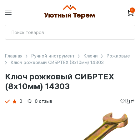
0
П
т
Главная
Ручной инструмент
Ключи
Рожковые
Ключ рожковый СИБРТЕХ (8x10мм) 14303
Ключ рожковый СИБРТЕХ
(8x10мм) 14303
Детали
0
0 отзыв
товара