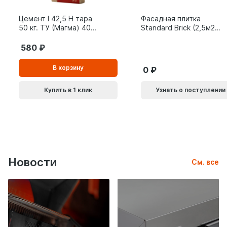
Цемент I 42,5 Н тара
Фасадная плитка
50 кг. ТУ (Магма) 40
Standard Brick (2,5м2/
шт.
уп)
580
В
В корзину
0
корзинe
Купить в 1 клик
Узнать о поступлении
Новости
См. все