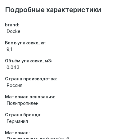
о
товаре
Подробные характеристики
brand:
Docke
Вес в упаковке, кг:
9,1
Объём упаковки, м3:
0.043
Страна производства:
Россия
Материал основания:
Полипропилен
Страна бренда:
Германия
Материал: