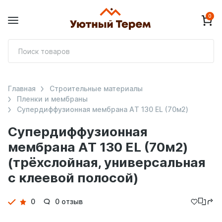
0
П
т
Главная
Строительные материалы
Пленки и мембраны
Супердиффузионная мембрана АT 130 EL (70м2)
Супердиффузионная
мембрана АT 130 EL (70м2)
(трёхслойная, универсальная
с клеевой полосой)
Детали
0
0 отзыв
товара