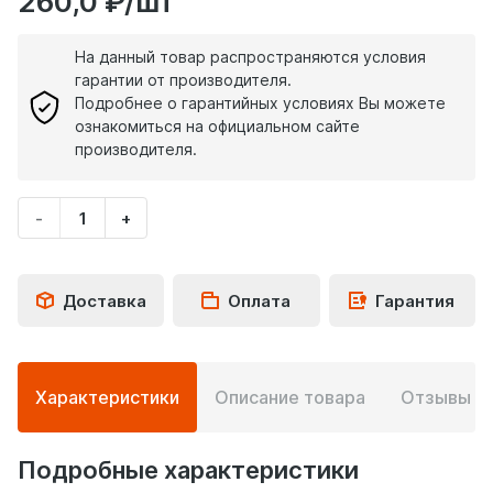
260,0 ₽/шт
На данный товар распространяются условия
гарантии от производителя.
Подробнее о гарантийных условиях Вы можете
ознакомиться на официальном сайте
производителя.
-
+
Укажите
количество
товара
Доставка
Оплата
Гарантия
Подробная
Характеристики
Описание товара
Отзывы
0
информация
о
товаре
Подробные характеристики