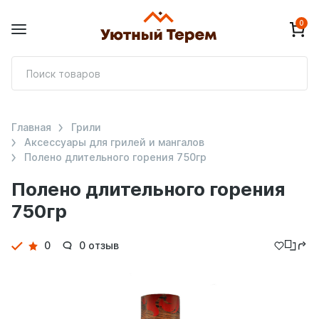
0
П
т
Главная
Грили
Аксессуары для грилей и мангалов
Полено длительного горения 750гр
Полено длительного горения
750гр
Детали
0
0 отзыв
товара