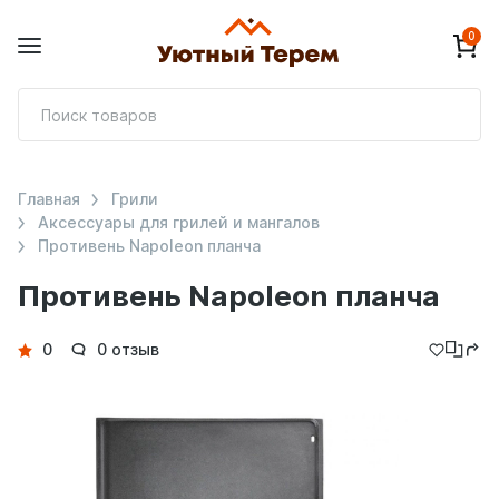
0
П
т
Главная
Грили
Аксессуары для грилей и мангалов
Противень Napoleon планча
Противень Napoleon планча
Детали
0
0 отзыв
товара