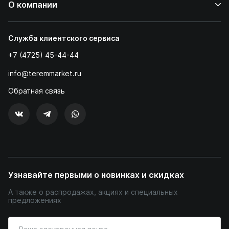
О компании
Служба клиентского сервиса
+7 (4725) 45-44-44
info@teremmarket.ru
Обратная связь
Узнавайте первыми о новинках и скидках
А также о распродажах, акциях и специальных
предложениях
Введите