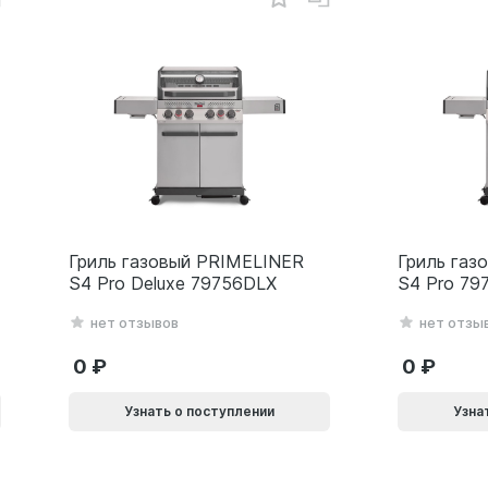
Гриль газовый PRIMELINER
Гриль газ
S4 Pro Deluxe 79756DLX
S4 Pro 79
нет отзывов
нет отзы
0
0
Узнать о поступлении
Узна