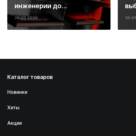
инженерии до
вы
ресторанных стейков у
20.02.2026
30.0
вас дома
Каталог товаров
Новинки
Хиты
Акции