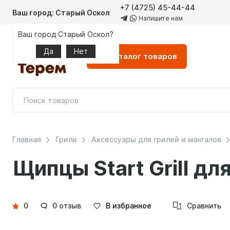
+7 (4725) 45-44-44
Ваш город: Старый Оскол
Напишите нам
Ваш город Старый Оскол?
Да
Нет
Каталог
товаров
Главная
Грили
Аксессуары для грилей и мангалов
Щипцы Start Grill дл
Детали
0
0 отзыв
В избранное
Сравнить
товара