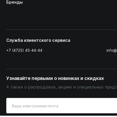
Бренды
Служба клиентского сервиса
+7 (4725) 45-44-44
info@
Узнавайте первыми о новинках и скидках
А также о распродажах, акциях и специальных пред
Введите
ваш