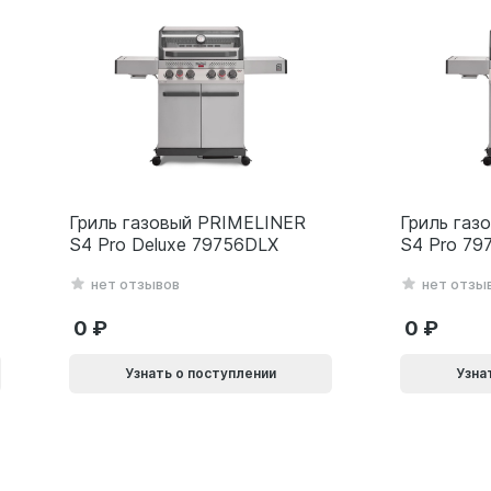
Гриль газовый PRIMELINER
Гриль газ
S4 Pro Deluxe 79756DLX
S4 Pro 79
нет отзывов
нет отзы
0
0
Узнать о поступлении
Узна