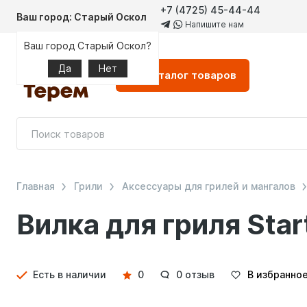
+7 (4725) 45-44-44
Ваш город: Старый Оскол
Напишите нам
Ваш город Старый Оскол?
Да
Нет
Каталог
товаров
Главная
Грили
Аксессуары для грилей и мангалов
Вилка для гриля Start
Детали
Есть в наличии
0
0 отзыв
В избранно
товара