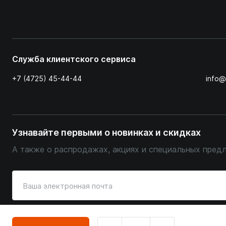
Служба клиентского сервиса
+7 (4725) 45-44-44
info@
Узнавайте первыми о новинках и скидках
А также о распродажах, акциях и специальных пред
Введите
ваш
адрес