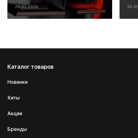
ресторанных стейков у
20.02.2026
30.0
вас дома
Каталог товаров
Новинки
Хиты
Акции
Бренды