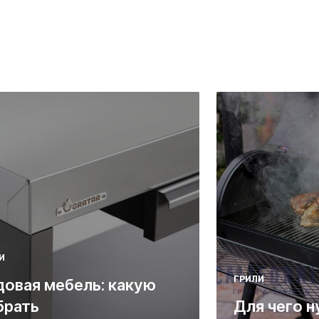
И
ГРИЛИ
довая мебель: какую
брать
Для чего н