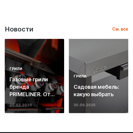
Новости
См. все
ГРИЛИ
ГРИЛИ
Газовые грили
бренда
Садовая мебель:
PRIMELINER. От
какую выбрать
основ инженерии
20.02.2026
30.06.2025
до ресторанных
стейков у вас
дома