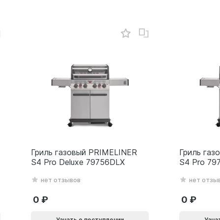
Гриль газовый PRIMELINER
Гриль газ
S4 Pro Deluxe 79756DLX
S4 Pro 79
нет отзывов
нет отзы
0
0
Узнать о поступлении
Узна