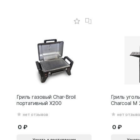
Гриль газовый Char-Broil
Гриль уголь
портативный X200
Charcoal M
нет отзывов
нет отзыв
0
0
Узнать о поступлении
Узнать