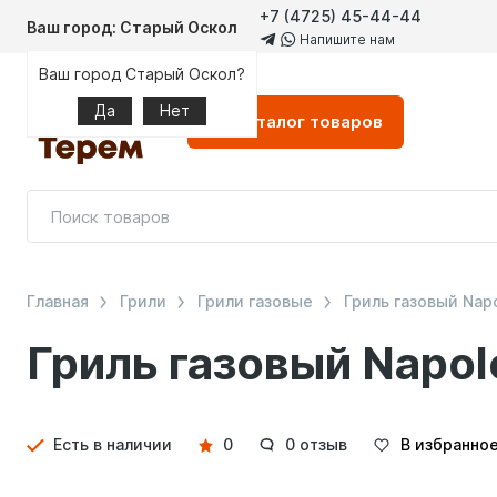
+7 (4725) 45-44-44
Ваш город: Старый Оскол
Напишите нам
Ваш город Старый Оскол?
Да
Нет
Каталог
товаров
Главная
Грили
Грили газовые
Гриль газовый Na
Гриль газовый Napo
Детали
Есть в наличии
0
0 отзыв
В избранно
товара