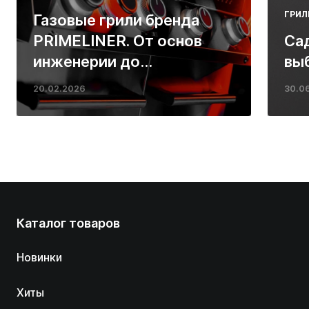
ГРИЛ
Газовые грили бренда
PRIMELINER. От основ
Са
инженерии до
вы
ресторанных стейков у
20.02.2026
30.0
вас дома
Каталог товаров
Новинки
Хиты