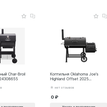
ный Char-Broil
Коптильня Oklahoma Joe's
 24308655
Highland Offset 2025
24203001
ов
нет отзывов
0
 о поступлении
Узнать о поступлении