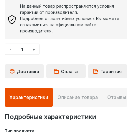
На данный товар распространяются условия
гарантии от производителя.
Подробнее о гарантийных условиях Вы можете
ознакомиться на официальном сайте
производителя.
-
+
Укажите
количество
товара
Доставка
Оплата
Гарантия
Подробная
Характеристики
Описание товара
Отзывы
0
информация
о
товаре
Подробные характеристики
Тип продукта: