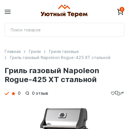
0
П
т
Главная
Грили
Грили газовые
Гриль газовый Napoleon Rogue-425 XT стальной
Гриль газовый Napoleon
Rogue-425 XT стальной
Детали
0
0 отзыв
товара